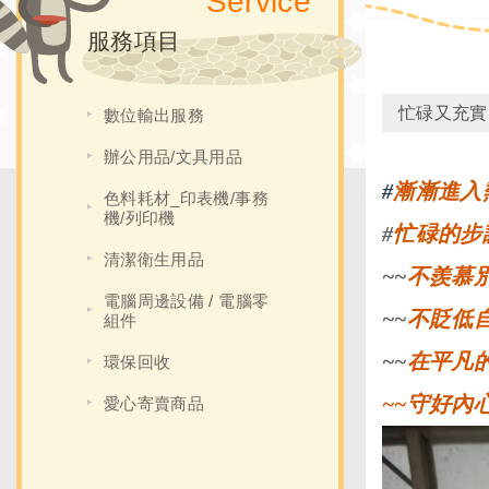
Service
服務項目
忙碌又充實
數位輸出服務
辦公用品/文具用品
#
漸漸進入
色料耗材_印表機/事務
機/列印機
#
忙碌的步
清潔衛生用品
~~
不羨慕
電腦周邊設備 / 電腦零
~~
不貶低
組件
~~
在平凡
環保回收
~~守好內
愛心寄賣商品