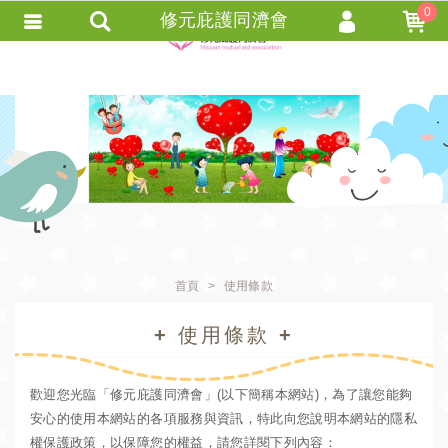
0
修元庇護同濟會
會員登入
會員註冊
忘記密碼
訂單查詢
+ 追蹤清單 +
匯款通知
首頁
使用條款
+ 使用條款 +
歡迎您光臨「修元庇護同濟會」(以下簡稱本網站)，為了讓您能夠
安心的使用本網站的各項服務與資訊，特此向您說明本網站的隱私
權保護政策，以保障您的權益，請您詳閱下列內容：