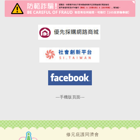
---手機版頁面---
修元庇護同濟會