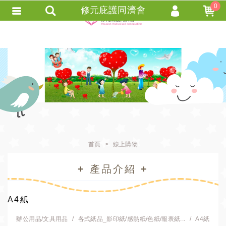
0
修元庇護同濟會
會員登入
會員註冊
忘記密碼
訂單查詢
+ 追蹤清單 +
匯款通知
首頁
線上購物
+ 產品介紹 +
A4紙
辦公用品/文具用品
各式紙品_影印紙/感熱紙/色紙/報表紙...
A4紙