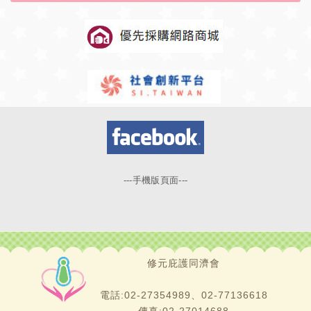
---手機版頁面---
修元庇護同濟會
電話:02-27354989、02-77136618
傳真:02-27014688