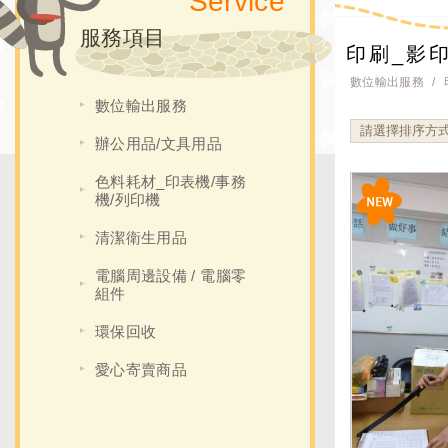
Service
服務項目
印刷_影印
數位輸出服務
數位輸出服務
辦公用品/文具用品
色料耗材_印表機/事務
機/列印機
清潔衛生用品
電腦周邊設備 / 電腦零
組件
環保回收
愛心寄賣商品