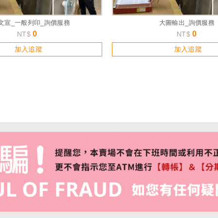
_文宣_一般列印_詢價服務
大圖輸出_詢價服務
0
0
NT$
NT$
加入追蹤
加入追蹤