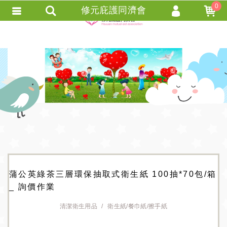
0
修元庇護同濟會
會員登入
會員註冊
忘記密碼
訂單查詢
+ 追蹤清單 +
匯款通知
蒲公英綠茶三層環保抽取式衛生紙 100抽*70包/箱
_ 詢價作業
清潔衛生用品
衛生紙/餐巾紙/擦手紙