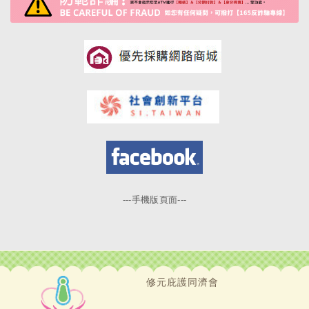
---手機版頁面---
修元庇護同濟會