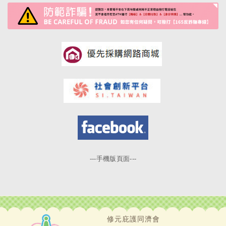
---手機版頁面---
修元庇護同濟會