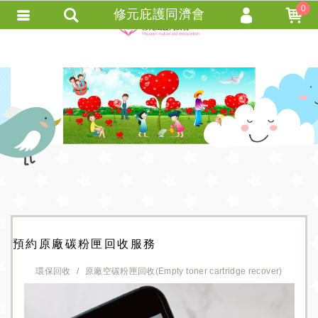
0
修元庇護同濟會
會員登入
會員註冊
忘記密碼
訂單查詢
+ 追蹤清單 +
匯款通知
預約原廠碳粉匣回收服務
環保回收
原廠空碳粉匣回收(Empty toner cartridge recover)