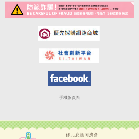
---手機版頁面---
修元庇護同濟會