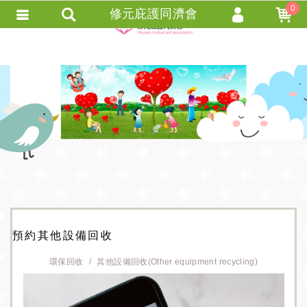
0
修元庇護同濟會
會員登入
會員註冊
忘記密碼
訂單查詢
+ 追蹤清單 +
匯款通知
預約其他設備回收
環保回收
其他設備回收(Other equipment recycling)