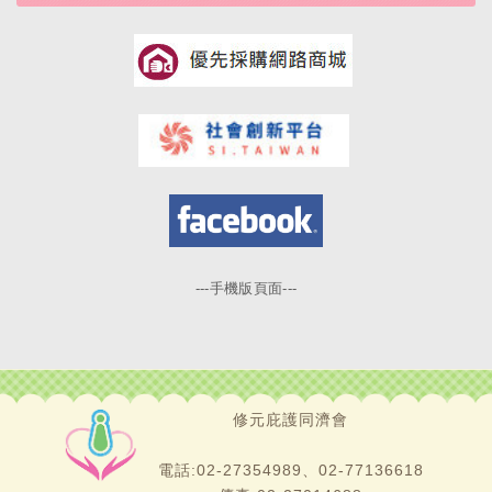
---手機版頁面---
修元庇護同濟會
電話:02-27354989、02-77136618