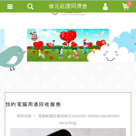
0
修元庇護同濟會
會員登入
會員註冊
忘記密碼
訂單查詢
+ 追蹤清單 +
匯款通知
預約電腦周邊回收服務
環保回收
電腦相關設備回收(Computer related equipment
recycling)