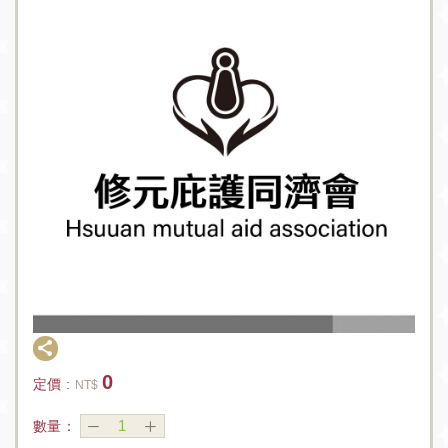
0
定價 :
NT$
數量：