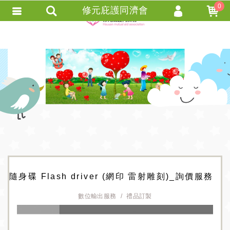
0
修元庇護同濟會
會員登入
會員註冊
忘記密碼
訂單查詢
+ 追蹤清單 +
匯款通知
隨身碟 Flash driver (網印 雷射雕刻)_詢價服務
數位輸出服務
禮品訂製