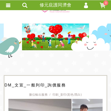
0
修元庇護同濟會
會員登入
會員註冊
忘記密碼
訂單查詢
+ 追蹤清單 +
匯款通知
DM_文宣_一般列印_詢價服務
數位輸出服務
印刷_影印(彩色/黑白)