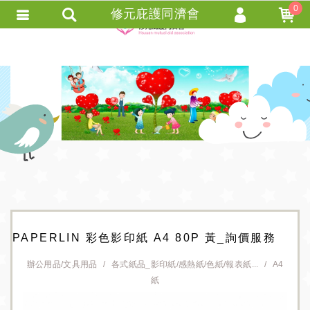
0
修元庇護同濟會
會員登入
會員註冊
忘記密碼
訂單查詢
+ 追蹤清單 +
匯款通知
PAPERLIN 彩色影印紙 A4 80P 黃_詢價服務
辦公用品/文具用品
各式紙品_影印紙/感熱紙/色紙/報表紙...
A4
紙