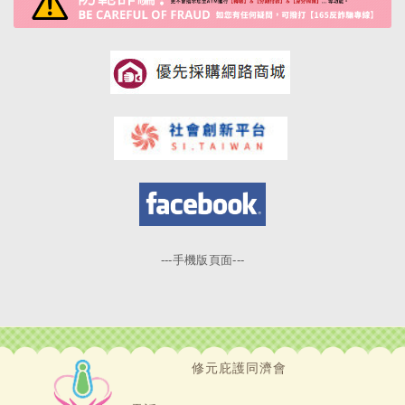
---手機版頁面---
修元庇護同濟會