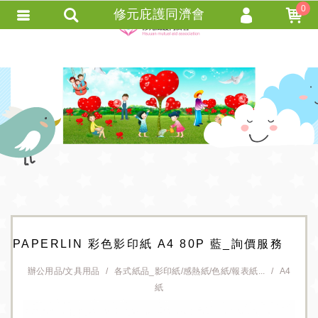
0
修元庇護同濟會
會員登入
會員註冊
忘記密碼
訂單查詢
+ 追蹤清單 +
匯款通知
PAPERLIN 彩色影印紙 A4 80P 藍_詢價服務
辦公用品/文具用品
各式紙品_影印紙/感熱紙/色紙/報表紙...
A4
紙