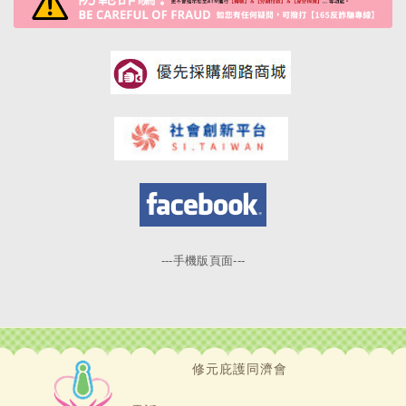
---手機版頁面---
修元庇護同濟會