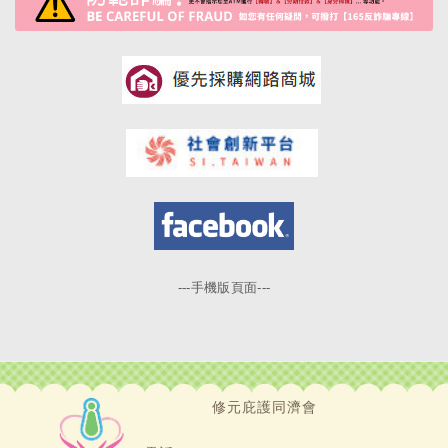
---手機版頁面---
修元庇護同濟會