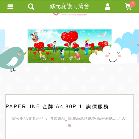
0
修元庇護同濟會
會員登入
會員註冊
忘記密碼
訂單查詢
+ 追蹤清單 +
匯款通知
PAPERLINE 金牌 A4 80P-1_詢價服務
辦公用品/文具用品
各式紙品_影印紙/感熱紙/色紙/報表紙...
A4
紙