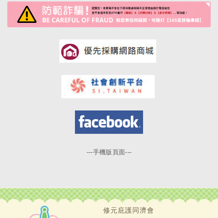
---手機版頁面---
修元庇護同濟會