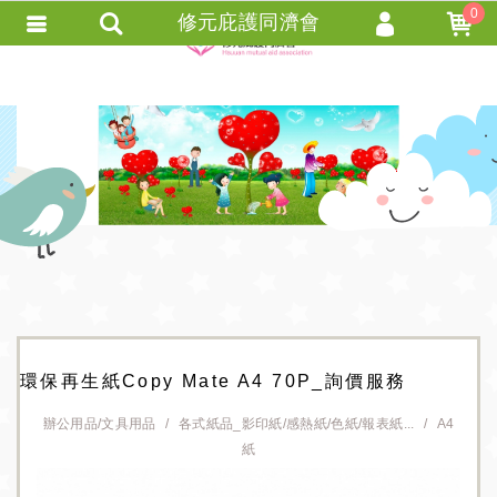
0
修元庇護同濟會
會員登入
會員註冊
忘記密碼
訂單查詢
+ 追蹤清單 +
匯款通知
環保再生紙Copy Mate A4 70P_詢價服務
辦公用品/文具用品
各式紙品_影印紙/感熱紙/色紙/報表紙...
A4
紙