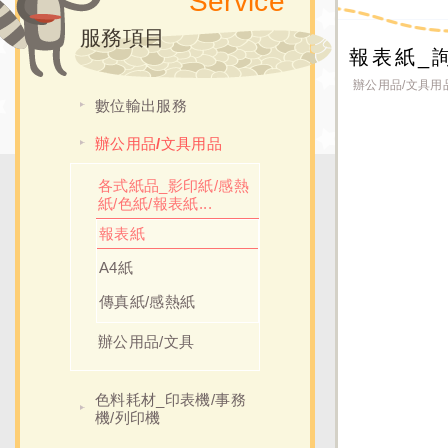
Service
服務項目
報表紙_
辦公用品/文具用
數位輸出服務
辦公用品/文具用品
各式紙品_影印紙/感熱
紙/色紙/報表紙...
報表紙
A4紙
傳真紙/感熱紙
辦公用品/文具
色料耗材_印表機/事務
機/列印機