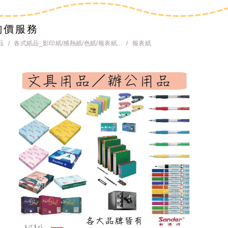
詢價服務
品
各式紙品_影印紙/感熱紙/色紙/報表紙...
報表紙