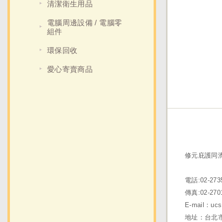
清潔衛生用品
電腦周邊設備 / 電腦零
組件
環保回收
愛心寄賣商品
修元庇護同
電話:02-273
傳真:02-270
E-mail：ucs
地址：台北市