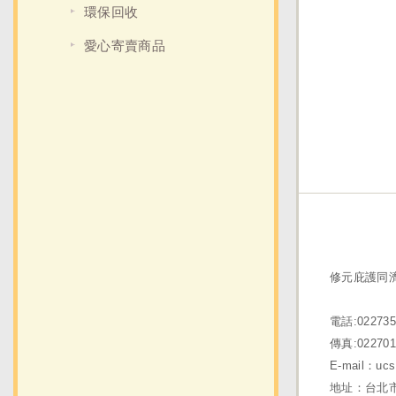
環保回收
愛心寄賣商品
修元庇護同
電話:022735
傳真:022701
E-mail：ucs
地址：台北市