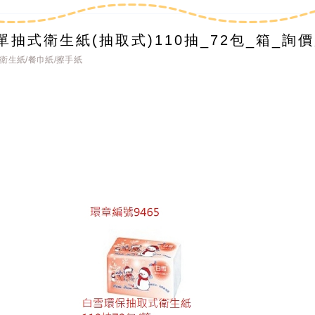
抽式衛生紙(抽取式)110抽_72包_箱_詢
衛生紙/餐巾紙/擦手紙